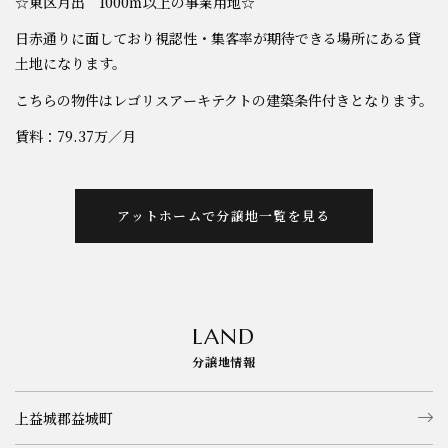
☆東区月出 1000㎡以上の事業用地☆
日赤通りに面しており視認性・集客率が期待できる場所にある貸
お知らせ
土地になります。
こちらの物件はレゴリスアーキテクトの建築条件付きとなります。
賃料：79.37万／月
アットホームで分譲地一覧を見る
LAND
分譲地情報
上益城郡益城町