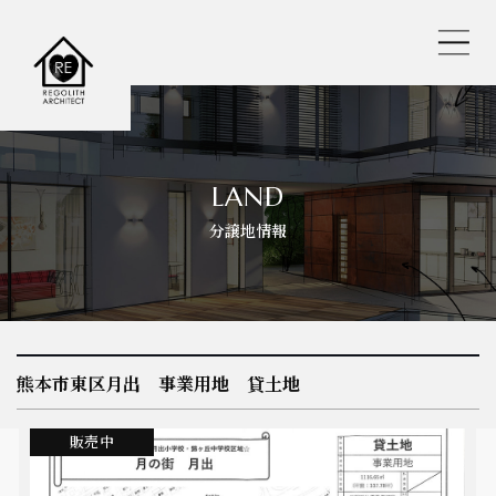
レゴリスの人気おすすめ仕様
LAND
分譲地情報
REGOLITH STYLE
選べる工法
保証・サポート
熊本市東区月出 事業用地 貸土地
耐震へのこだわり
販売中
バーチャル内見