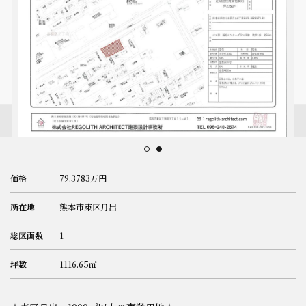
スタッフ紹介
会社概要
プライバシーポリシー
お問い合わせ
価格
79.3783万円
施工事例
所在地
熊本市東区月出
イベント情報
総区画数
1
分譲地情報
坪数
1116.65㎡
ブログ