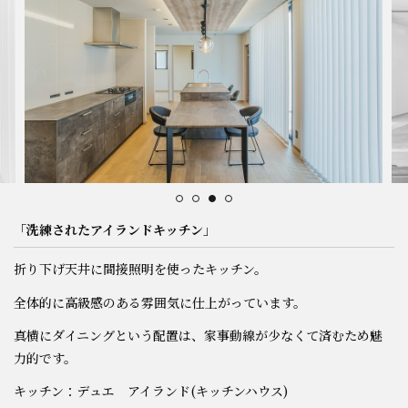
スタッフ紹介
会社概要
プライバシーポリシー
お問い合わせ
「洗練されたアイランドキッチン」
施工事例
折り下げ天井に間接照明を使ったキッチン。
イベント情報
全体的に高級感のある雰囲気に仕上がっています。
真横にダイニングという配置は、家事動線が少なくて済むため魅
分譲地情報
力的です。
キッチン：デュエ アイランド(キッチンハウス)
ブログ