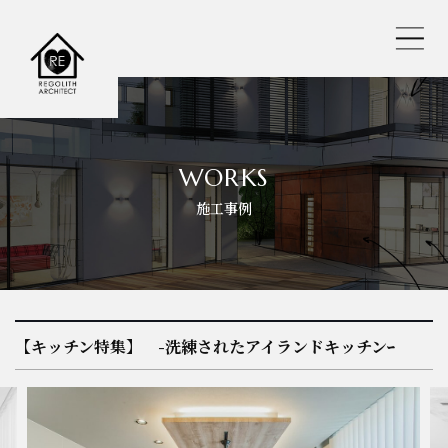
レゴリスの人気おすすめ仕様
WORKS
施工事例
REGOLITH STYLE
選べる工法
保証・サポート
【キッチン特集】 -洗練されたアイランドキッチンｰ
耐震へのこだわり
バーチャル内見