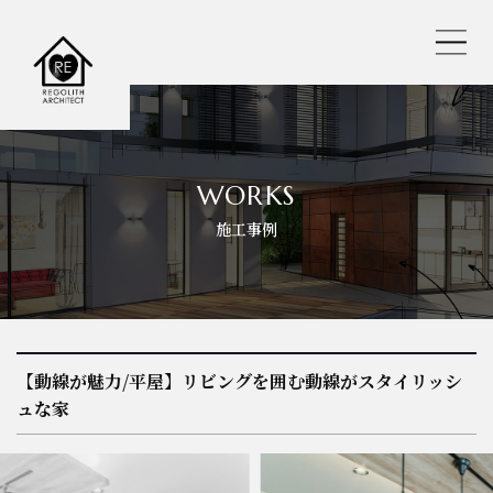
レゴリスの人気おすすめ仕様
WORKS
施工事例
REGOLITH STYLE
選べる工法
保証・サポート
【動線が魅力/平屋】リビングを囲む動線がスタイリッシ
ュな家
耐震へのこだわり
バーチャル内見