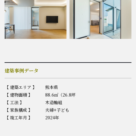
建築事例データ
【 建築エリア 】
熊本県
【 建物面積 】 88.6㎡（26.8坪
【 工法 】
木造軸組
【 家族構成 】 夫婦+子ども
【 竣工年月 】
2024年