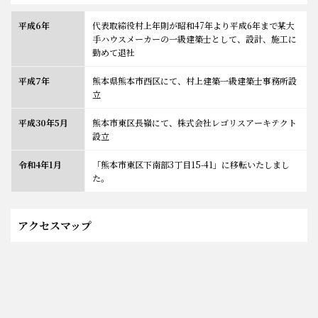
平成6年
代表取締役村上年則が昭和47年より平成6年まで某大
手ハウスメーカーの一級建築士として、設計、施工に
勤めて退社
平成7年
熊本県熊本市西区にて、村上建築一級建築士事務所設
立
平成30年5月
熊本市東区長嶺にて、株式会社レゴリスアーキテクト
設立
令和4年1月
「熊本市東区下南部3丁目15-41」に移転いたしまし
た。
アクセスマップ