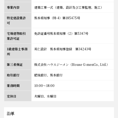
事業内容
建築工事一式（建築、設計及び工事監理、施工）
特定建設業許
熊本県知事（特-4）第185475号
可
宅地建物取引
免許証番号熊本県知事（2）第5347号
業許可証
1級建築士事務
英仁設計 熊本県知事登録 第34243号
所
第三者保証
株式会社ハウスジーメン（House G-menCo., Ltd.）
取引銀行
肥後銀行、熊本銀行
業務時間
10:00〜18:00
定休日
火曜日、水曜日
沿革