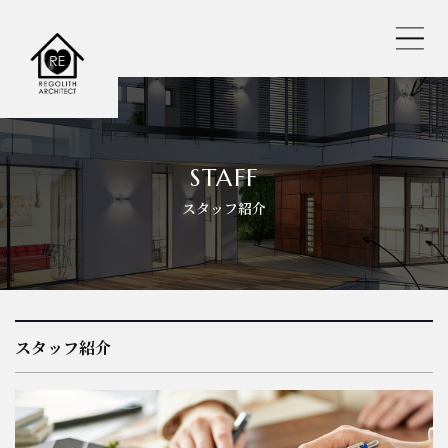
レゴリスの人気おすすめ仕様
STAFF
スタッフ紹介
REGOLITH STYLE
選べる工法
保証・サポート
スタッフ紹介
耐震へのこだわり
バーチャル内見