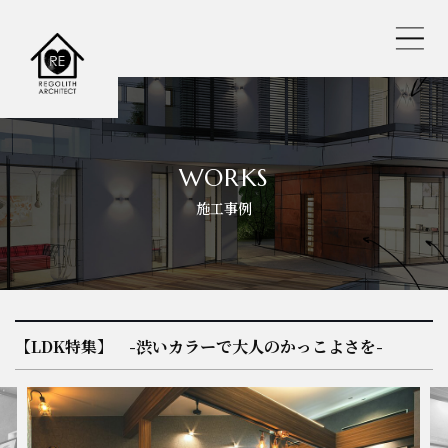
レゴリスの人気おすすめ仕様
WORKS
施工事例
REGOLITH STYLE
選べる工法
保証・サポート
【LDK特集】 -渋いカラーで大人のかっこよさを-
耐震へのこだわり
バーチャル内見