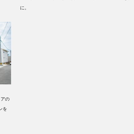
に。
ドアの
ンを