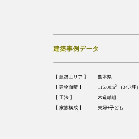
建築事例データ
【 建築エリア 】
熊本県
2
【 建物面積 】
115.00
m
（34.7坪
【 工法 】
木造軸組
【 家族構成 】 夫婦+子ども