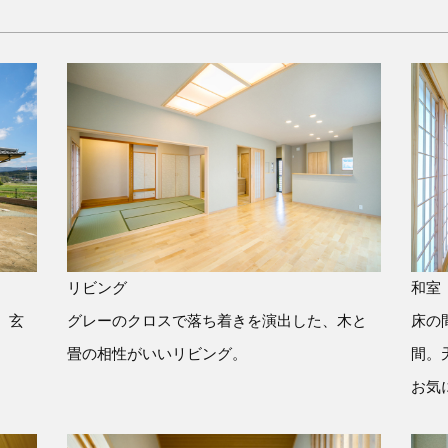
リビング
和室
。玄
グレーのクロスで落ち着きを演出した、木と
床の
畳の相性がいいリビング。
間。
お気