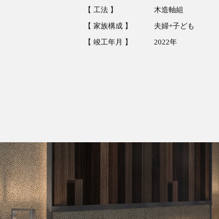
【 工法 】
木造軸組
【 家族構成 】 夫婦+子ども
【 竣工年月 】
2022年