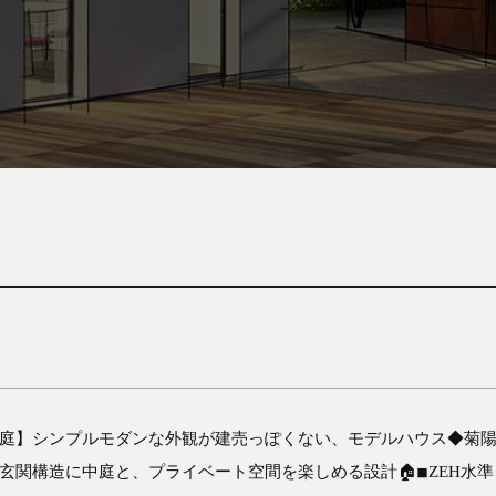
】
×中庭】シンプルモダンな外観が建売っぽくない、モデルハウス◆菊陽久
玄関構造に中庭と、プライベート空間を楽しめる設計🏠◾︎ZEH水