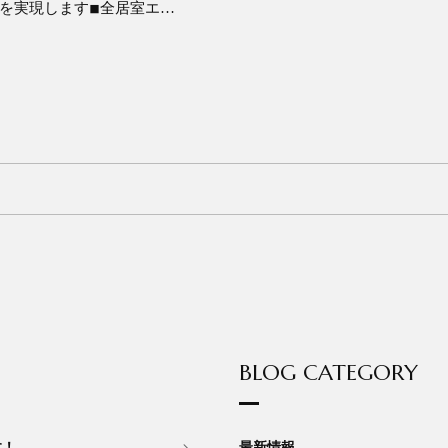
を実現します◾︎全居室エ…
BLOG CATEGORY
す！
最新情報