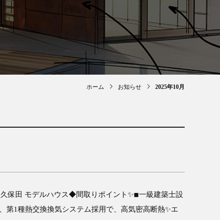
ホーム
お知らせ
2025年10月
保田 モデルハウス◆間取りポイント✨️◾︎一級建築士設
準、第1種熱交換換気システム採用で、高気密高断熱✨️エ